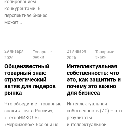
копированием
конкурентами. В
перспективе бизнес
может...
29 января
21 января
Товарные
Товарные
знаки
знаки
2026
2026
Общеизвестный
Интеллектуальная
товарный знак:
собственность: что
стратегический
это, как защитить и
актив для лидеров
почему это важно
рынка
для бизнеса
Что объединяет товарные
Интеллектуальная
знаки «Почта России»,
собственность (ИС) – это
«ТехноНИКОЛЬ»,
результаты
«Черкизово»? Все они не
интеллектуальной