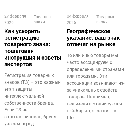
27 февраля
04 февраля
Товарные
Товарные
знаки
знаки
2026
2026
Как ускорить
Географическое
регистрацию
указание: ваш знак
товарного знака:
отличия на рынке
пошаговая
Те или иные товары мы
инструкция и советы
часто ассоциируем с
экспертов
определенными странами
Регистрация товарных
или городами. Эти
знаков (ТЗ) – это важный
ассоциации возникают из-
этап защиты
за уникальных свойств
интеллектуальной
товаров. Например,
собственности бренда.
пельмени ассоциируются
Если ТЗ не
с Сибирью, а виски – с
зарегистрирован, бренд
Шот...
уязвим перед