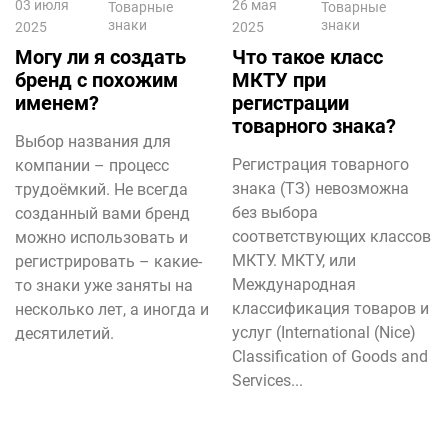
03 июля
26 мая
Товарные
Товарные
знаки
знаки
2025
2025
Могу ли я создать
Что такое класс
бренд с похожим
МКТУ при
именем?
регистрации
товарного знака?
Выбор названия для
Регистрация товарного
компании – процесс
знака (ТЗ) невозможна
трудоёмкий. Не всегда
без выбора
созданный вами бренд
соответствующих классов
можно использовать и
МКТУ. МКТУ, или
регистрировать – какие-
Международная
то знаки уже заняты на
классификация товаров и
несколько лет, а иногда и
услуг (International (Nice)
десятилетий.
Classification of Goods and
Services...