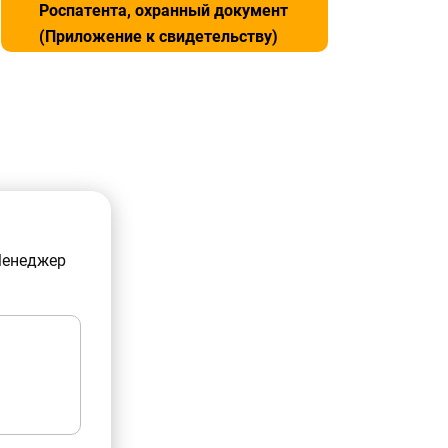
Роспатента, охранный документ
(Приложение к свидетельству)
Менеджер