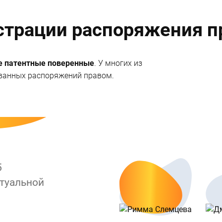
страции распоряжения 
е патентные поверенные
. У многих из
ованных распоряжений правом.
5
ктуальной