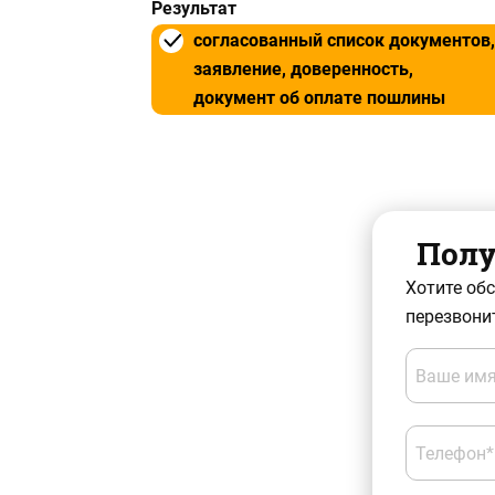
Результат
согласованный список документов,
заявление, доверенность,
документ об оплате пошлины
Полу
Хотите об
перезвонит
Ваше имя
Телефон*