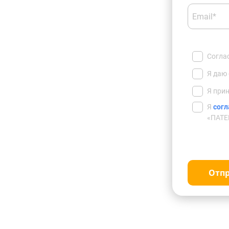
Email*
Согла
Я даю
Я при
Я
согл
«ПАТЕ
Отп