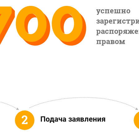
700
успешно
зарегистр
распоряж
правом
Подача заявления