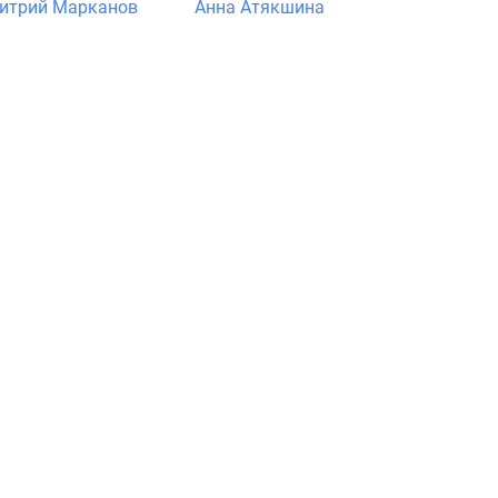
итрий Марканов
Анна Атякшина