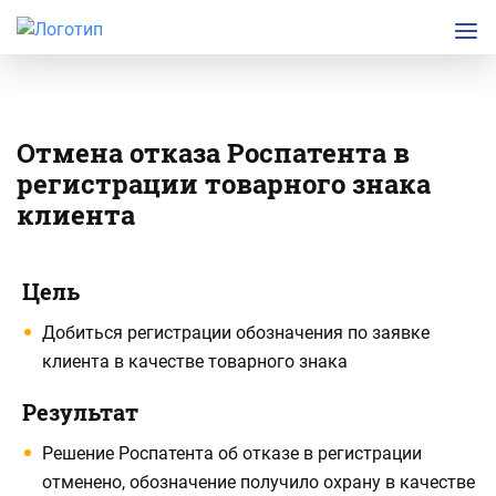
Отмена отказа Роспатента в
регистрации товарного знака
клиента
Подробная
Основная
Цель
информация
информация
Добиться регистрации обозначения по заявке
по
по
клиента в качестве товарного знака
проекту
проекту
Результат
Решение Роспатента об отказе в регистрации
отменено, обозначение получило охрану в качестве