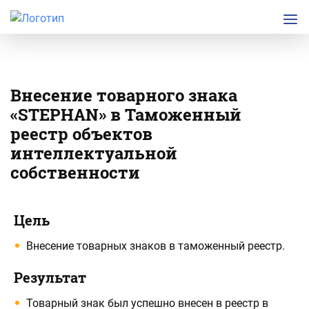
Внесение товарного знака
«STEPНAN» в Таможенный
реестр объектов
интеллектуальной
собственности
Подробная
Основная
Цель
информация
информация
Внесение товарных знаков в таможенный реестр.
по
по
проекту
проекту
Результат
Товарный знак был успешно внесен в реестр в