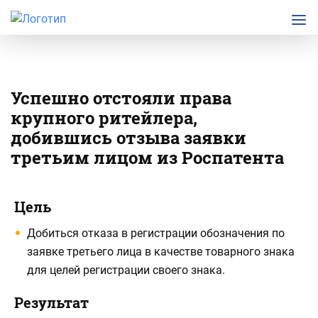
Успешно отстояли права
крупного ритейлера,
добившись отзыва заявки
третьим лицом из Роспатента
Подробная
Основная
Цель
информация
информация
Добиться отказа в регистрации обозначения по
по
по
заявке третьего лица в качестве товарного знака
проекту
проекту
для целей регистрации своего знака.
Результат