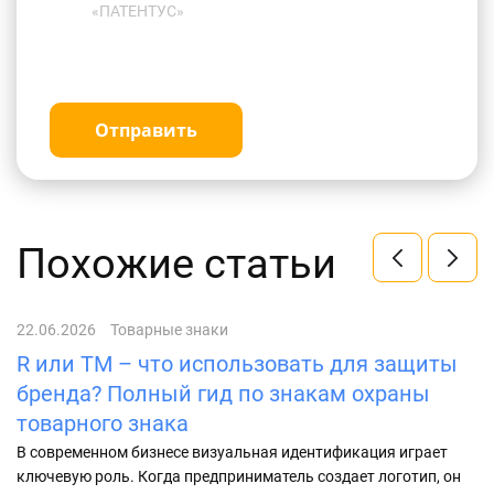
«ПАТЕНТУС»
Отправить
Похожие статьи
22.06.2026
Товарные знаки
17
R или TM – что использовать для защиты
Ц
бренда? Полный гид по знакам охраны
з
товарного знака
В
бр
В современном бизнесе визуальная идентификация играет
М
ключевую роль. Когда предприниматель создает логотип, он