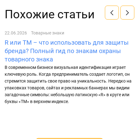
Похожие статьи
22.06.2026
Товарные знаки
17
R или TM – что использовать для защиты
Ц
бренда? Полный гид по знакам охраны
з
товарного знака
В
бр
В современном бизнесе визуальная идентификация играет
М
ключевую роль. Когда предприниматель создает логотип, он
уп
стремится защитить свое право на уникальность. Нередко на
не
упаковках товаров, сайтах и рекламных баннерах мы видим
загадочные символы: небольшую латинскую «R» в круге или
буквы «TM» в верхнем индексе.