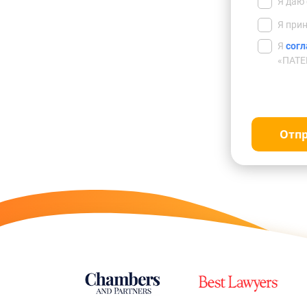
Я даю
Я при
Я
согл
«ПАТЕ
Отп