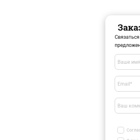
Зака
Связаться
предложен
Ваше имя
Email*
Ваш ком
Согла