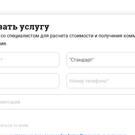
зать услугу
 со специалистом для расчета стоимости и получения ком
ия.
*
Номер телефона*
ментарий
ситься со всем