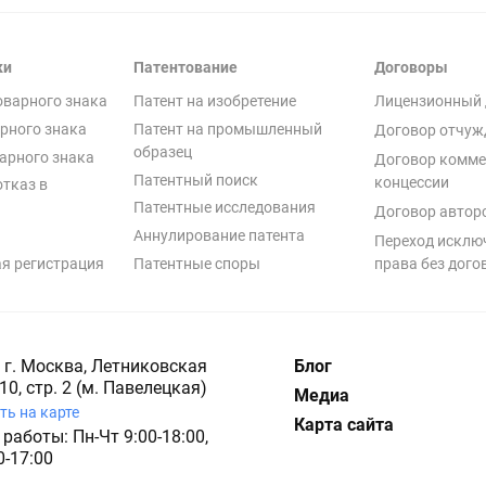
ки
Патентование
Договоры
оварного знака
Патент на изобретение
Лицензионный 
рного знака
Патент на промышленный
Договор отчуж
образец
арного знака
Договор комме
Патентный поиск
концессии
отказ в
Патентные исследования
Договор автор
Аннулирование патента
Переход исклю
я регистрация
Патентные споры
права без дого
 г. Москва, Летниковская
Блог
10, стр. 2 (м. Павелецкая)
Медиа
ть на карте
Карта сайта
работы: Пн-Чт 9:00-18:00,
0-17:00