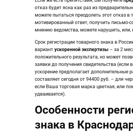
Если же есть препятствия, Вы получите
пре
отказ будет ясна как раз из предварительн
можете пытаться преодолеть этот отказ в 
мотивированный ответ, получить письмо-со
мнению ведомства, можете нарушить, или,
Срок регистрации товарного знака в России
вариант
ускоренной экспертизы
– за 2 мес
положительного результата, но может позв
заявки до получения свидетельства (если в
ускорение предполагает дополнительные 
составляет сегодня от 94400 руб. – для че
если Ваша торговая марка цветная, или пом
удваивается).
Особенности реги
знака в Краснода