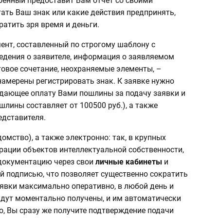
ренный предоставит Вам отчет со своими
ать Ваш знак или какие действия предпринять,
ратить зря время и деньги.
ент, составленный по строгому шаблону с
едения о заявителе, информация о заявляемом
товое сочетание, неохраняемые элементы, –
 намерены регистрировать знак. К заявке нужно
дающее оплату Вами пошлины за подачу заявки и
шлины составляет от 100500 руб.), а также
едставителя.
домство), а также электронно: так, в крупных
рации объектов интеллектуальной собственности,
документацию через свои
личные кабинеты
и
 подписью, что позволяет существенно сократить
аявки максимально оперативно, в любой день и
удут моментально получены, и им автоматически
о, Вы сразу же получите подтверждение подачи