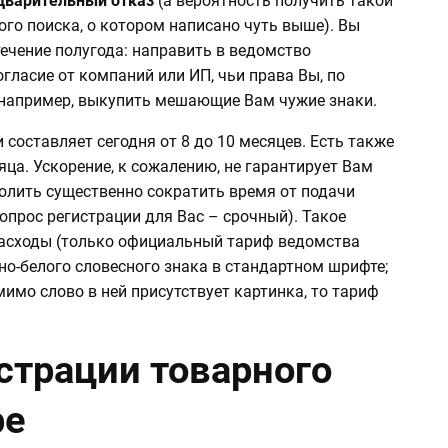
дварительный отказ
(а вероятность получить такой
ого поиска, о котором написано чуть выше). Вы
течение полугода: направить в ведомство
гласие от компаний или ИП, чьи права Вы, по
 например, выкупить мешающие Вам чужие знаки.
 составляет сегодня от 8 до 10 месяцев. Есть также
яца. Ускорение, к сожалению, не гарантирует Вам
олить существенно сократить время от подачи
опрос регистрации для Вас – срочный). Такое
расходы (только официальный тариф ведомства
рно-белого словесного знака в стандартном шрифте;
имо слово в ней присутствует картинка, то тариф
страции товарного
ре