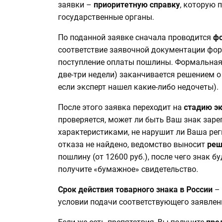
заявки –
приоритетную справку
, которую 
государственные органы.
По поданной заявке сначала проводится
фо
соответствие заявочной документации фор
поступление оплаты пошлины. Формальная э
две-три недели) заканчивается решением о
если эксперт нашел какие-либо недочеты).
После этого заявка переходит на
стадию э
проверяется, может ли быть Ваш знак зар
характеристиками, не нарушит ли Ваша рег
отказа не найдено, ведомство выносит
реш
пошлину (от 12600 руб.), после чего знак б
получите «бумажное» свидетельство.
Срок действия товарного знака в России
– 
условии подачи соответствующего заявлен