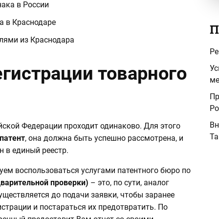
ака в России
а в Краснодаре
П
елями из Краснодара
Ре
гистрации товарного
Ус
ме
Пр
Ро
Вн
йской Федерации проходит одинаково. Для этого
Та
спатент
, она должна быть успешно рассмотрена, и
н в единый реестр.
уем воспользоваться услугами патентного бюро по
дварительной проверки)
– это, по сути, аналог
существляется до подачи заявки, чтобы заранее
страции и постараться их предотвратить. По