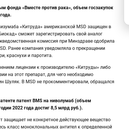
ным фонда «Вместе против рака», объем госзакупок
года.
лизумаба «Китруда» американской MSD защищен в
«Биокад» сможет зарегистрировать свой аналог
ежведомственная комиссия при Минздраве одобрила
 MSD. Ранее компания уведомляла о прекращении
ри, краснухи и паротита.
чением лицензии к производителю «Китруды» либо
ии на этот препарат, для чего необходимо
дин Шуляк. В MSD не прокомментировали, обращался
патенте патент BMS на ниволумаб (объем
одии 2022 года достиг 8,5 млрд руб.).
ент защищает не конкретное действующее вещество
весь класс моноклональных антител к определенной