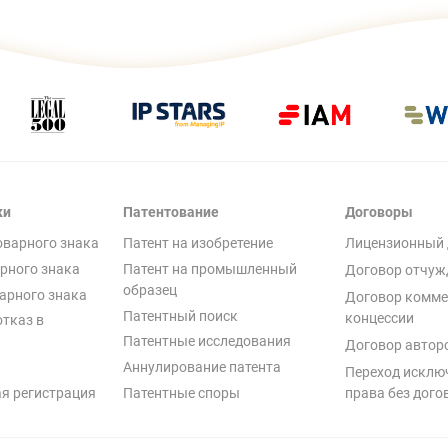
ки
Патентование
Договоры
оварного знака
Патент на изобретение
Лицензионный 
рного знака
Патент на промышленный
Договор отчуж
образец
арного знака
Договор комме
Патентный поиск
концессии
отказ в
Патентные исследования
Договор автор
Аннулирование патента
Переход исклю
я регистрация
Патентные споры
права без дого