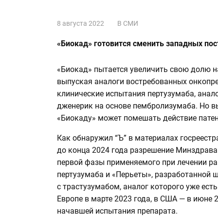
8 августа 2022
В СМИ
«Биокад» готовится сменить западных по
«Биокад» пытается увеличить свою долю н
выпуская аналоги востребованных онкопре
клинические испытания пертузумаба, анало
дженерик на основе пембролизумаба. Но в
«Биокаду» может помешать действие патен
Как обнаружил “Ъ” в материалах госреестр
до конца 2024 года разрешение Минздрава
первой фазы применяемого при лечении ра
пертузумаба и «Перьеты», разработанной 
с трастузумабом, аналог которого уже есть
Европе в марте 2023 года, в США — в июне 
начавшей испытания препарата.