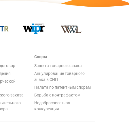
Споры
договор
Защита товарного знака
дения
Аннулирование товарного
знака в СИП
рческой
Палата по патентным спорам
ского заказа
Борьба с контрафактом
чительного
Недобросовестная
вора
конкуренция