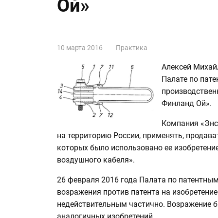
Ой»
10 марта 2016
Практика
Алексей Михай
Палате по пат
производствен
Финланд Ой».
Компания «Энс
на территорию России, применять, продава
которых было использовано ее изобретен
воздушного кабеля».
26 февраля 2016 года Палата по патентны
возражения против патента на изобретение 
недействительным частично. Возражение 
аналогичных изобретений.