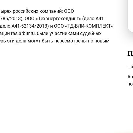
тырех российских компаний: ООО
5/2013), ООО «Техэнергохолдинг» (дело А41-
(дело А41-52134/2013) и ООО «ТД-ВЛИ-КОМПЛЕКТ»
ции ras.arbitr.ru, были участниками судебных
ерь эти дела могут быть пересмотрены по новым
П
Па
Ан
по