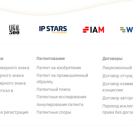
ки
Патентование
Договоры
оварного знака
Патент на изобретение
Лицензионный 
рного знака
Патент на промышленный
Договор отчуж
образец
арного знака
Договор комме
Патентный поиск
концессии
отказ в
Патентные исследования
Договор автор
Аннулирование патента
Переход исклю
я регистрация
Патентные споры
права без дого