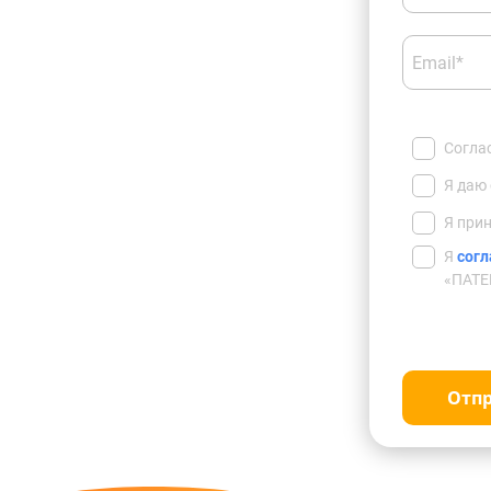
Email*
Согла
Я даю
Я при
Я
согл
«ПАТЕ
Отп