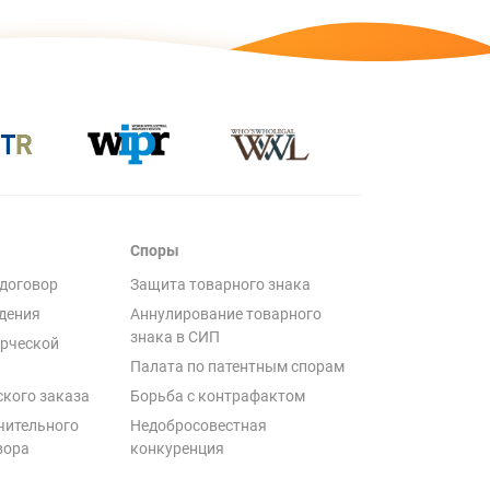
Споры
договор
Защита товарного знака
дения
Аннулирование товарного
знака в СИП
рческой
Палата по патентным спорам
ского заказа
Борьба с контрафактом
чительного
Недобросовестная
вора
конкуренция