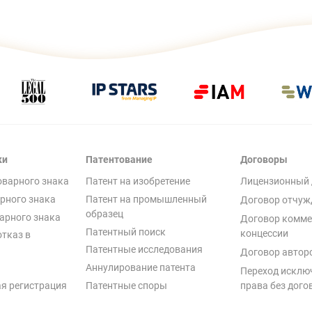
ки
Патентование
Договоры
оварного знака
Патент на изобретение
Лицензионный 
рного знака
Патент на промышленный
Договор отчуж
образец
арного знака
Договор комме
Патентный поиск
концессии
отказ в
Патентные исследования
Договор автор
Аннулирование патента
Переход исклю
я регистрация
Патентные споры
права без дого