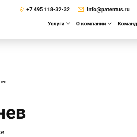
+7 495 118-32-32
info@patentus.ru
Услуги
О компании
Команд
а
нев
нев
ке