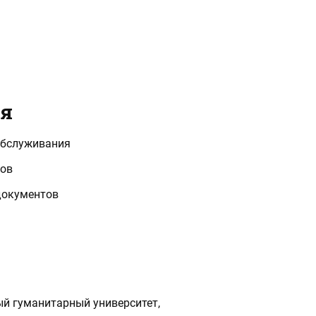
ия
обслуживания
тов
документов
ый гуманитарный университет,