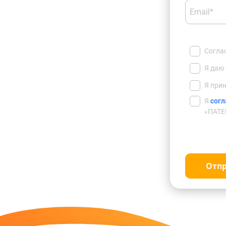
Email*
Согла
Я даю
Я при
Я
согл
«ПАТЕ
Отп