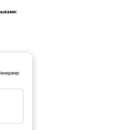
зыками:
Менеджер