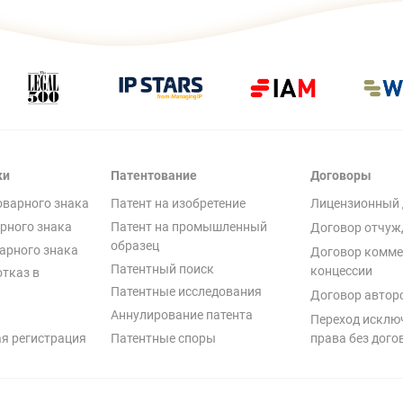
ки
Патентование
Договоры
оварного знака
Патент на изобретение
Лицензионный 
рного знака
Патент на промышленный
Договор отчуж
образец
арного знака
Договор комме
Патентный поиск
концессии
отказ в
Патентные исследования
Договор автор
Аннулирование патента
Переход исклю
я регистрация
Патентные споры
права без дого