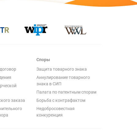
Споры
договор
Защита товарного знака
дения
Аннулирование товарного
знака в СИП
рческой
Палата по патентным спорам
ского заказа
Борьба с контрафактом
чительного
Недобросовестная
вора
конкуренция