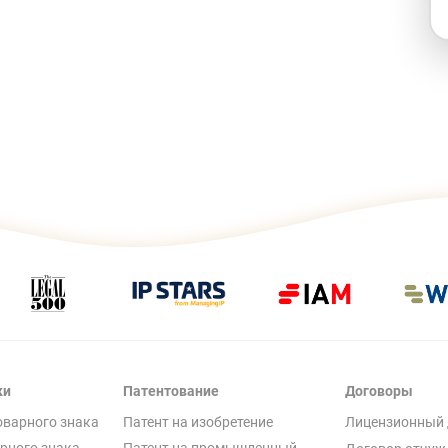
ки
Патентование
Договоры
оварного знака
Патент на изобретение
Лицензионный 
рного знака
Патент на промышленный