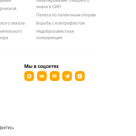
дения
Аннулирование товарного
знака в СИП
рческой
Палата по патентным спорам
ского заказа
Борьба с контрафактом
чительного
Недобросовестная
вора
конкуренция
Мы в соцсетях
ТЕНТУС»