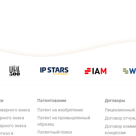
ки
Патентование
Договоры
оварного знака
Патент на изобретение
Лицензионный 
рного знака
Патент на промышленный
Договор отчуж
образец
арного знака
Договор комме
Патентный поиск
концессии
отказ в