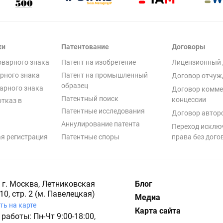
ки
Патентование
Договоры
оварного знака
Патент на изобретение
Лицензионный 
рного знака
Патент на промышленный
Договор отчуж
образец
арного знака
Договор комме
Патентный поиск
концессии
отказ в
Патентные исследования
Договор автор
Аннулирование патента
Переход исклю
я регистрация
Патентные споры
права без дого
 г. Москва, Летниковская
Блог
10, стр. 2 (м. Павелецкая)
Медиа
ть на карте
Карта сайта
работы: Пн-Чт 9:00-18:00,