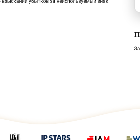
 о взыскании убытков за неиспользуемый знак
П
За