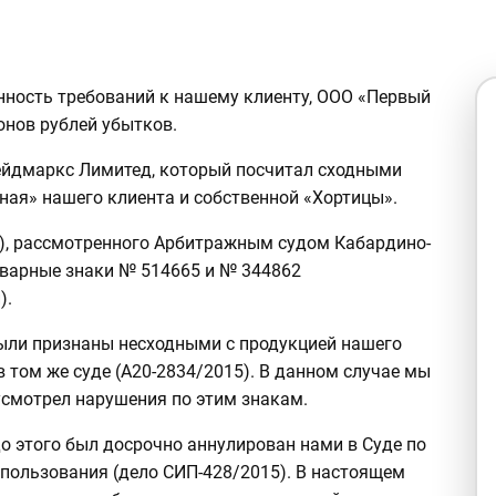
нность требований к нашему клиенту, ООО «Первый
онов рублей убытков.
рейдмаркс Лимитед, который посчитал сходными
ная» нашего клиента и собственной «Хортицы».
16), рассмотренного Арбитражным судом Кабардино-
оварные знаки № 514665 и № 344862
).
ыли признаны несходными с продукцией нашего
в том же суде (А20-2834/2015). В данном случае мы
 усмотрел нарушения по этим знакам.
о этого был досрочно аннулирован нами в Суде по
пользования (дело СИП-428/2015). В настоящем