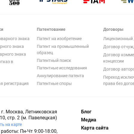
ки
Патентование
Договоры
оварного знака
Патент на изобретение
Лицензионный 
рного знака
Патент на промышленный
Договор отчуж
образец
арного знака
Договор комме
Патентный поиск
концессии
отказ в
Патентные исследования
Договор автор
Аннулирование патента
Переход исклю
я регистрация
Патентные споры
права без дого
 г. Москва, Летниковская
Блог
10, стр. 2 (м. Павелецкая)
Медиа
ть на карте
Карта сайта
работы: Пн-Чт 9:00-18:00,