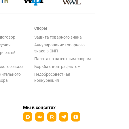
Споры
договор
Защита товарного знака
дения
Аннулирование товарного
знака в СИП
рческой
Палата по патентным спорам
ского заказа
Борьба с контрафактом
чительного
Недобросовестная
вора
конкуренция
Мы в соцсетях