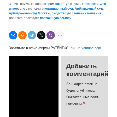
Запись опубликована автором
Патентус
в рубрике
Новости
,
Это
интересно
с метками
апелляционный суд
,
Арбитражный суд
,
Арбитражный суд Москвы
,
сходство до степени смешения
.
Добавьте в закладки
постоянную ссылку
.
Загляните в офис фирмы PATENTUS:
см. на youtube.com
Добавить
комментарий
Ваш адрес email не
будет опубликован.
Обязательные поля
*
помечены