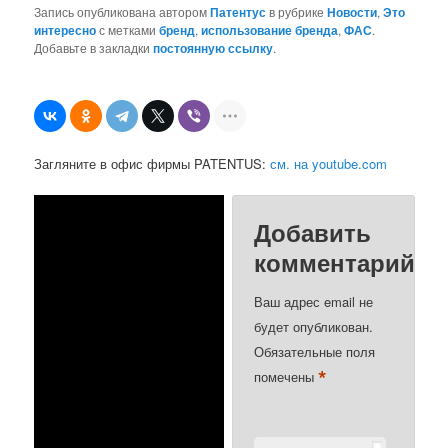
Запись опубликована автором
Патентус
в рубрике
Новости
,
Это
интересно
с метками
бренд
,
использование бренда
,
ФАС
.
Добавьте в закладки
постоянную ссылку
.
Загляните в офис фирмы PATENTUS:
см. на youtube.com
Добавить
комментарий
Ваш адрес email не
будет опубликован.
Обязательные поля
*
помечены