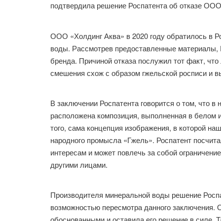
подтвердила решение Роспатента об отказе ООО 
ООО «Холдинг Аква» в 2020 году обратилось в Р
воды. Рассмотрев предоставленные материалы, 
бренда. Причиной отказа послужил тот факт, что
смешения схож с образом гжельской росписи и в
В заключении Роспатента говорится о том, что в 
расположена композиция, выполненная в белом и
того, сама концепция изображения, в которой на
народного промысла «Гжель». Роспатент посчита
интересам и может повлечь за собой ограничени
другими лицами.
Производителя минеральной воды решение Роспат
возможностью пересмотра данного заключения. 
обоснованными и оставила его решение в силе. 