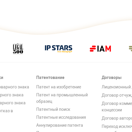
ки
Патентование
Договоры
оварного знака
Патент на изобретение
Лицензионный 
рного знака
Патент на промышленный
Договор отчуж
образец
арного знака
Договор комме
Патентный поиск
концессии
отказ в
Патентные исследования
Договор автор
Аннулирование патента
Переход исклю