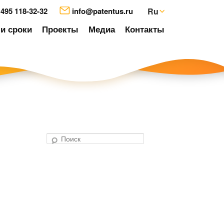
 495 118-32-32
info@patentus.ru
Ru
и сроки
Проекты
Медиа
Контакты
П
о
авигация
и
о
с
аписям
к