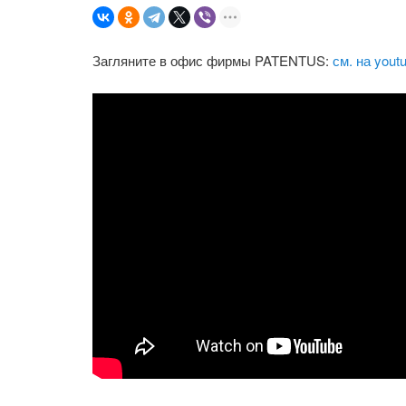
Загляните в офис фирмы PATENTUS:
см. на yout