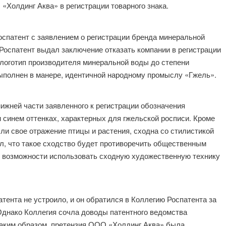
«Холдинг Аква» в регистрации товарного знака.
оспатент с заявлением о регистрации бренда минеральной
Роспатент выдал заключение отказать компании в регистрации
 логотип производителя минеральной воды до степени
ыполнен в манере, идентичной народному промыслу «Гжель».
нижней части заявленного к регистрации обозначения
 синем оттенках, характерных для гжельской росписи. Кроме
шли свое отражение птицы и растения, сходна со стилистикой
л, что такое сходство будет противоречить общественным
е возможности использовать сходную художественную технику
ента не устроило, и он обратился в Коллегию Роспатента за
Однако Коллегия сочла доводы патентного ведомства
Таким образом, претензия ООО «Холдинг Аква» была