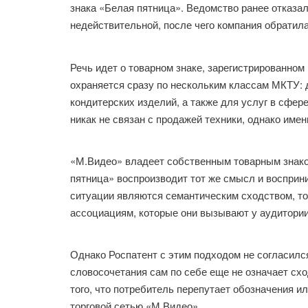
знака «Белая пятница». Ведомство ранее отказа
недействительной, после чего компания обратила
Речь идет о товарном знаке, зарегистрированном
охраняется сразу по нескольким классам МКТУ: 
кондитерских изделий, а также для услуг в сфе
никак не связан с продажей техники, однако имен
«М.Видео» владеет собственным товарным знаком
пятница» воспроизводит тот же смысл и восприн
ситуации являются семантическим сходством, то
ассоциациям, которые они вызывают у аудитории
Однако Роспатент с этим подходом не согласилс
словосочетания сам по себе еще не означает сх
того, что потребитель перепутает обозначения и
торговой сетью «М.Видео».