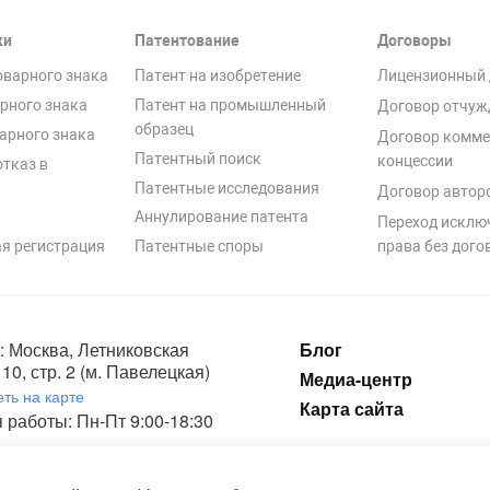
ки
Патентование
Договоры
оварного знака
Патент на изобретение
Лицензионный 
рного знака
Патент на промышленный
Договор отчуж
образец
арного знака
Договор комме
Патентный поиск
концессии
отказ в
Патентные исследования
Договор автор
Аннулирование патента
Переход исклю
я регистрация
Патентные споры
права без дого
: Москва, Летниковская
Блог
10, стр. 2 (м. Павелецкая)
Медиа-центр
ть на карте
Карта сайта
 работы: Пн-Пт 9:00-18:30
ка конфиденциальности и пользовательское соглашение на обработку п