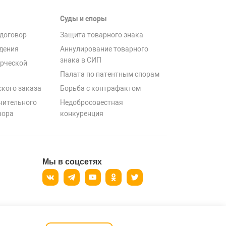
Суды и споры
договор
Защита товарного знака
дения
Аннулирование товарного
знака в СИП
рческой
Палата по патентным спорам
ского заказа
Борьба с контрафактом
чительного
Недобросовестная
вора
конкуренция
Мы в соцсетях
ерсональных данных