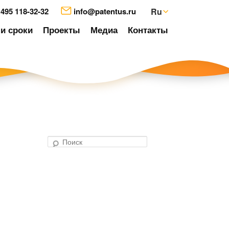
 495 118-32-32
info@patentus.ru
Ru
и сроки
Проекты
Медиа
Контакты
П
о
авигация
и
о
с
аписям
к