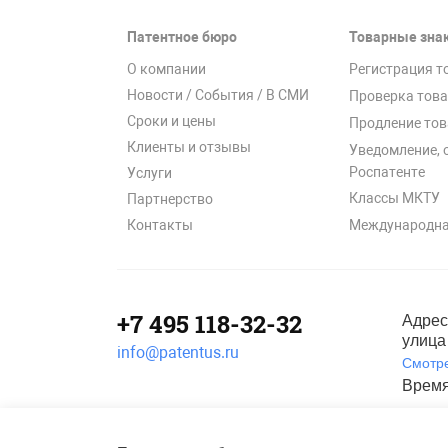
Патентное бюро
Товарные зна
О компании
Регистрация т
Новости / События / В СМИ
Проверка това
Сроки и цены
Продление тов
Клиенты и отзывы
Уведомление, 
Роспатенте
Услуги
Классы МКТУ
Партнерство
Международна
Контакты
+7 495 118-32-32
Адрес
улица 
info@patentus.ru
Смотре
Время
Полити
©
2006-2026
, ООО «Патентус».