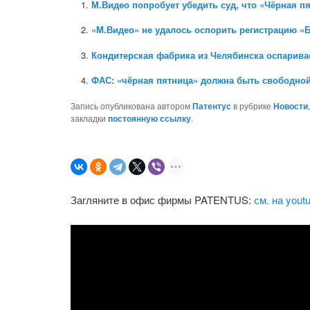
М.Видео попробует убедить суд, что «Чёрная п
«М.Видео» не удалось оспорить регистрацию «
Кондитерская фабрика из Челябинска оспаривае
ФАС: «чёрная пятница» должна быть свободно
Запись опубликована автором
Патентус
в рубрике
Новости
закладки
постоянную ссылку
.
Загляните в офис фирмы PATENTUS:
см. на yout