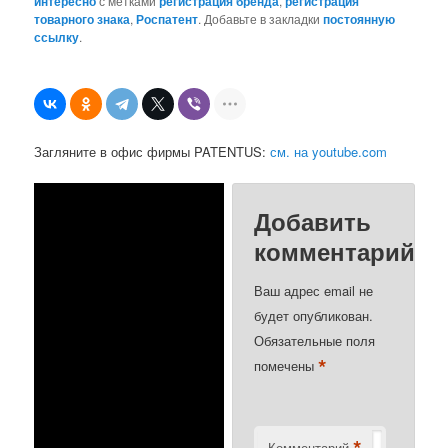
интересно
с метками
регистрация бренда
,
регистрация
товарного знака
,
Роспатент
. Добавьте в закладки
постоянную
ссылку
.
Загляните в офис фирмы PATENTUS:
см. на youtube.com
Добавить
комментарий
Ваш адрес email не
будет опубликован.
Обязательные поля
*
помечены
*
Комментарий