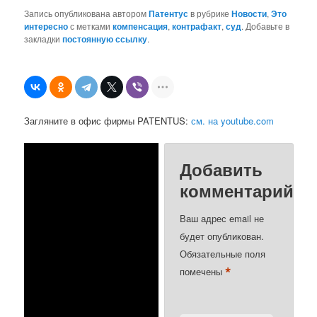
Запись опубликована автором
Патентус
в рубрике
Новости
,
Это
интересно
с метками
компенсация
,
контрафакт
,
суд
. Добавьте в
закладки
постоянную ссылку
.
Загляните в офис фирмы PATENTUS:
см. на youtube.com
Добавить
комментарий
Ваш адрес email не
будет опубликован.
Обязательные поля
*
помечены