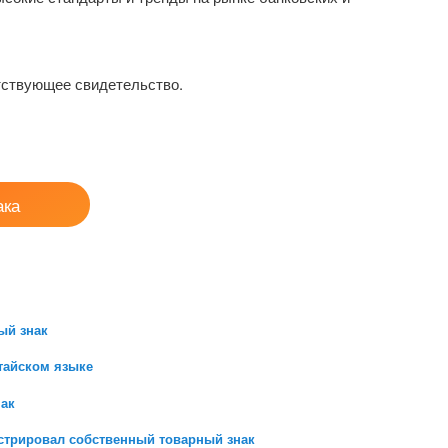
тствующее свидетельство.
ака
ый знак
тайском языке
нак
истрировал собственный товарный знак