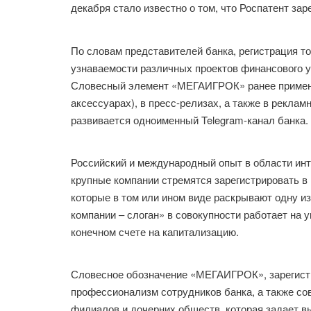
декабря стало известно о том, что Роспатент за
По словам представителей банка, регистрация т
узнаваемости различных проектов финансового 
Словесный элемент «МЕГАИГРОК» ранее применя
аксессуарах), в пресс-релизах, а также в реклам
развивается одноименный Telegram-канал банка.
Российский и международный опыт в области инт
крупные компании стремятся зарегистрировать в
которые в том или ином виде раскрывают одну из
компании – слоган» в совокупности работает на 
конечном счете на капитализацию.
Словесное обозначение «МЕГАИГРОК», зарегистр
профессионализм сотрудников банка, а также со
филиалов и дочерних обществ, которая задает в