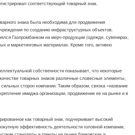
регистрировал соответствующий товарный знак.
оварного знака была необходима для продвижения
учреждения по созданию инфраструктурных объектов.
лся Газпромбанком на мерч-продукции (одежде, сувенирах,
ных и маркетинговых материалах. Кроме того, активно
еллектуальной собственности показывает, что некоторые
 качестве товарных знаков различные словесные элементы,
 сильных сторон компании. Таким образом, связка «название
укрепление имиджа организации, продвижение ее на рынке и в
ированное как товарный знак, подчеркивает высокий
вокупную эффективность деятельности головной компании,
ысокие стандарты и тренды на рынке банковских и