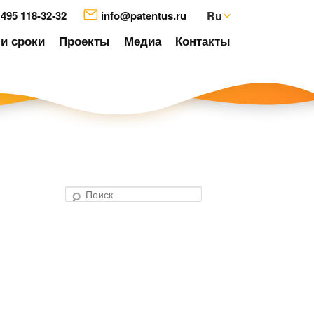
 495 118-32-32
info@patentus.ru
Ru
и сроки
Проекты
Медиа
Контакты
П
о
авигация
и
о
с
аписям
к