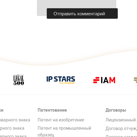
ки
Патентование
Договоры
оварного знака
Патент на изобретение
Лицензионный 
рного знака
Патент на промышленный
Договор отчуж
образец
арного знака