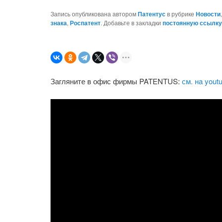
Запись опубликована автором
Патентус
в рубрике
Новости
знака
,
Роспатент
. Добавьте в закладки
постоянную ссылк
Загляните в офис фирмы PATENTUS:
см. на yout