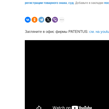
регистрации товарного знака
,
суд
. Добавьте в закладки
по
Загляните в офис фирмы PATENTUS:
см. на yout