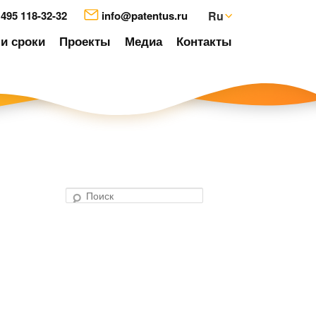
 495 118-32-32
info@patentus.ru
Ru
и сроки
Проекты
Медиа
Контакты
П
о
авигация
и
о
с
аписям
к