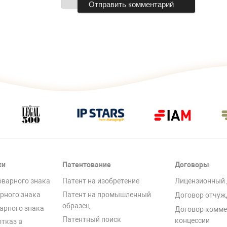
ки
Патентование
Договоры
оварного знака
Патент на изобретение
Лицензионный 
рного знака
Патент на промышленный
Договор отчуж
образец
арного знака
Договор комме
Патентный поиск
концессии
отказ в