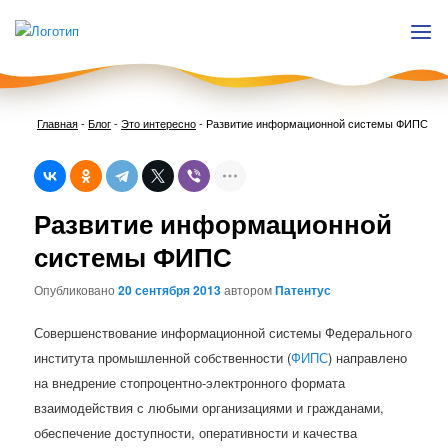
Главная
-
Блог
-
Это интересно
-
Развитие информационной системы ФИПС
Нави
Развитие информационной
по
запи
системы ФИПС
Опубликовано
20 сентября 2013
автором
Патентус
Совершенствование информационной системы Федерального
института промышленной собственности (
ФИПС
) направлено
на внедрение стопроцентно-электронного формата
взаимодействия с любыми организациями и гражданами,
обеспечение доступности, оперативности и качества