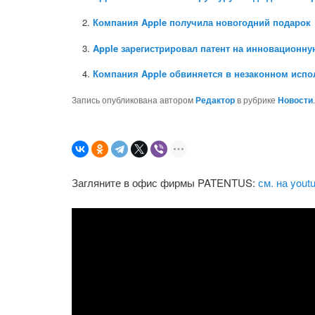
Компания Apple получила новогодний подарок
Apple зарегистрировал патент на инновационну
Компания Apple обвиняется в незаконном испо
Запись опубликована автором
Редактор
в рубрике
Новости
Загляните в офис фирмы PATENTUS:
см. на yout