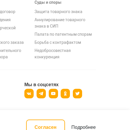
Суды и споры
договор
Защита товарного знака
дения
Аннулирование товарного
знака в СИП
рческой
Палата по патентным спорам
ского заказа
Борьба с контрафактом
чительного
Недобросовестная
вора
конкуренция
Мы в соцсетях
ерсональных данных
Подробнее
Согласен