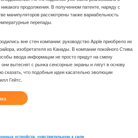
о никакого продолжения. В полученном патенте, наряду с
тве манипуляторов рассмотрены также вариабельность
температурные перепады.
родились вне стен компании: руководство Apple приобрело их
райора, изобретателя из Канады. В компании покойного Стива
особы ввода информации не просто придут на смену
они вытеснят с рынка сенсорные экраны и лягут в основу
о сказать, что подобные идеи касательно эволюции
илл Гейтс.
ака
ронных устройств, чувствительную к силе