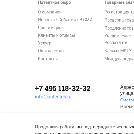
Патентное бюро
Товарные зна
О компании
Регистрация т
Новости / События / В СМИ
Проверка това
Сроки и цены
Продление тов
Клиенты и отзывы
Уведомление, 
Роспатенте
Услуги
Классы МКТУ
Партнерство
Международна
Контакты
+7 495 118-32-32
Адрес
улица 
info@patentus.ru
Смотре
Время
Полити
©
2006-2026
, ООО «Патентус».
Продолжая работу, вы подтверждаете использо
Все права защищены.
улучшить предложения и сервис на основе ваш