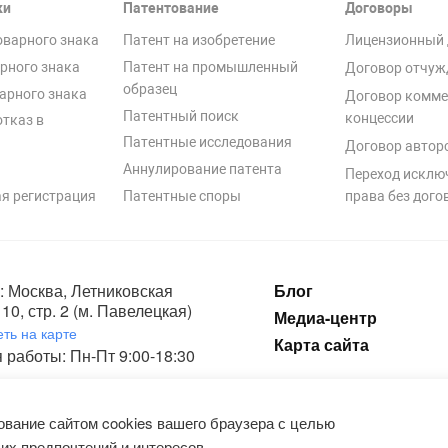
ки
Патентование
Договоры
оварного знака
Патент на изобретение
Лицензионный 
рного знака
Патент на промышленный
Договор отчуж
образец
арного знака
Договор комме
Патентный поиск
концессии
отказ в
Патентные исследования
Договор автор
Аннулирование патента
Переход исклю
я регистрация
Патентные споры
права без дого
: Москва, Летниковская
Блог
10, стр. 2 (м. Павелецкая)
Медиа-центр
ть на карте
Карта сайта
 работы: Пн-Пт 9:00-18:30
ка конфиденциальности и пользовательское соглашение на обработку п
вание сайтом cookies вашего браузера с целью
их предпочтений и интересов.