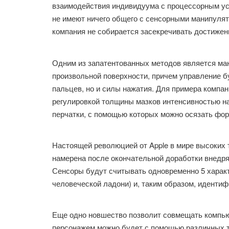
взаимодействия индивидуума с процессорным у
не имеют ничего общего с сенсорными манипуля
компания не собирается засекречивать достижен
Одним из запатентованных методов является ма
произвольной поверхности, причем управление б
пальцев, но и силы нажатия. Для примера компа
регулировкой толщины мазков интенсивностью н
перчатки, с помощью которых можно осязать фор
Настоящей революцией от Apple в мире высоких 
намерена после окончательной доработки внедр
Сенсоры будут считывать одновременно 5 харак
человеческой ладони) и, таким образом, иденти
Еще одно новшество позволит совмещать компью
персонажем можно будет с помощью различных т