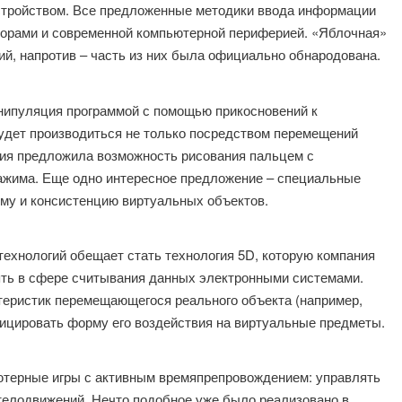
стройством. Все предложенные методики ввода информации
торами и современной компьютерной периферией. «Яблочная»
ий, напротив – часть из них была официально обнародована.
нипуляция программой с помощью прикосновений к
удет производиться не только посредством перемещений
ния предложила возможность рисования пальцем с
ажима. Еще одно интересное предложение – специальные
му и консистенцию виртуальных объектов.
технологий обещает стать технология 5D, которую компания
ять в сфере считывания данных электронными системами.
теристик перемещающегося реального объекта (например,
фицировать форму его воздействия на виртуальные предметы.
терные игры с активным времяпрепровождением: управлять
елодвижений. Нечто подобное уже было реализовано в