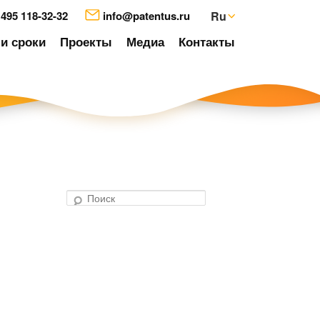
 495 118-32-32
info@patentus.ru
Ru
и сроки
Проекты
Медиа
Контакты
П
о
авигация
и
о
с
аписям
к