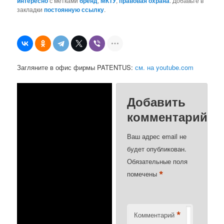
интересно
с метками
бренд
,
МКТУ
,
правовая охрана
. Добавьте в
закладки
постоянную ссылку
.
Загляните в офис фирмы PATENTUS:
см. на youtube.com
Добавить
комментарий
Ваш адрес email не
будет опубликован.
Обязательные поля
*
помечены
*
Комментарий