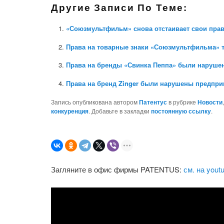
Другие Записи По Теме:
«Союзмультфильм» снова отстаивает свои прав
Права на товарные знаки «Союзмультфильма» то
Права на бренды «Свинка Пеппа» были наруше
Права на бренд Zinger были нарушены предпр
Запись опубликована автором
Патентус
в рубрике
Новости
конкуренция
. Добавьте в закладки
постоянную ссылку
.
Загляните в офис фирмы PATENTUS:
см. на yout