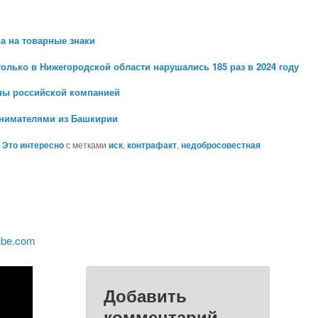
а на товарные знаки
лько в Нижегородской области нарушались 185 раз в 2024 году
ны российской компанией
инимателями из Башкирии
,
Это интересно
с метками
иск
,
контрафакт
,
недобросовестная
ube.com
Добавить
комментарий