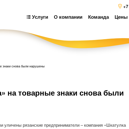
+7
Услуги
О компании
Команда
Цены 
е знаки снова были нарушены
Н
 на товарные знаки снова были
п
з
ли уличены рязанские предприниматели – компания «Шкатулка