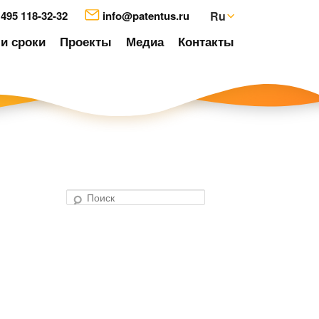
 495 118-32-32
info@patentus.ru
Ru
и сроки
Проекты
Медиа
Контакты
П
о
авигация
и
о
с
аписям
к