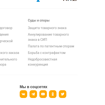
Суды и споры
договор
Защита товарного знака
дения
Аннулирование товарного
знака в СИП
рческой
Палата по патентным спорам
ского заказа
Борьба с контрафактом
чительного
Недобросовестная
вора
конкуренция
Мы в соцсетях