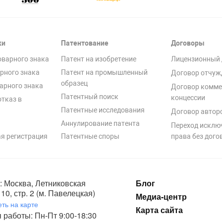
ки
Патентование
Договоры
оварного знака
Патент на изобретение
Лицензионный 
рного знака
Патент на промышленный
Договор отчуж
образец
арного знака
Договор комме
Патентный поиск
концессии
отказ в
Патентные исследования
Договор автор
Аннулирование патента
Переход исклю
я регистрация
Патентные споры
права без дого
: Москва, Летниковская
Блог
10, стр. 2 (м. Павелецкая)
Медиа-центр
ть на карте
Карта сайта
 работы: Пн-Пт 9:00-18:30