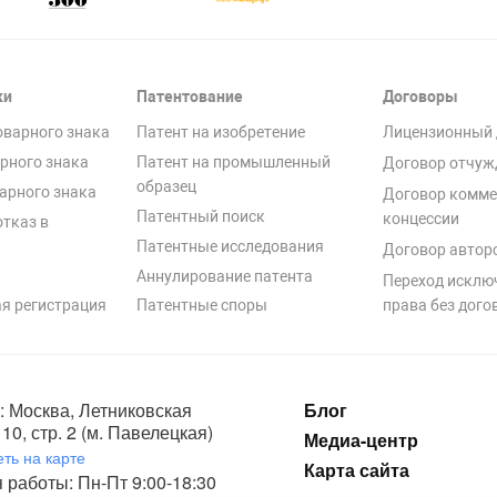
ки
Патентование
Договоры
оварного знака
Патент на изобретение
Лицензионный 
рного знака
Патент на промышленный
Договор отчуж
образец
арного знака
Договор комме
Патентный поиск
концессии
отказ в
Патентные исследования
Договор автор
Аннулирование патента
Переход исклю
я регистрация
Патентные споры
права без дого
: Москва, Летниковская
Блог
10, стр. 2 (м. Павелецкая)
Медиа-центр
ть на карте
Карта сайта
 работы: Пн-Пт 9:00-18:30