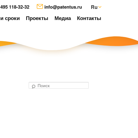
 495 118-32-32
info@patentus.ru
Ru
и сроки
Проекты
Медиа
Контакты
П
о
авигация
и
о
с
аписям
к