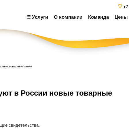
+7
Услуги
О компании
Команда
Цены 
и новые товарные знаки
Н
ируют в России новые товарные
п
з
щие свидетельства.