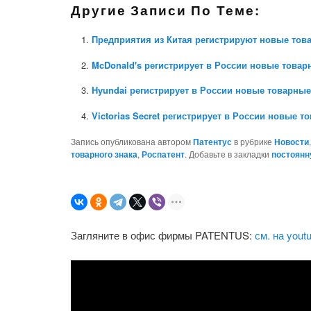
Другие Записи По Теме:
Предприятия из Китая регистрируют новые тов
McDonald's регистрирует в России новые товар
Hyundai регистрирует в России новые товарные
Victorias Secret регистрирует в России новые т
Запись опубликована автором
Патентус
в рубрике
Новости
товарного знака
,
Роспатент
. Добавьте в закладки
постоянн
Загляните в офис фирмы PATENTUS:
см. на yout