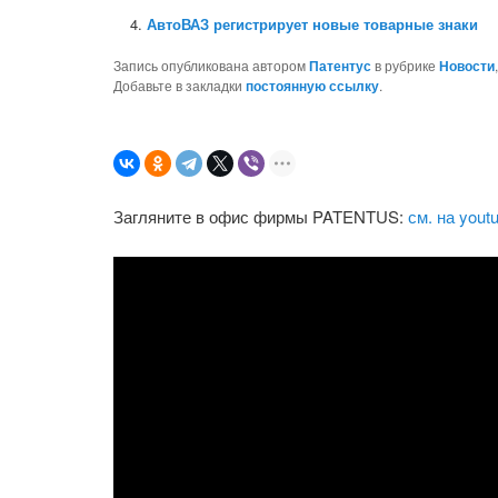
АвтоВАЗ регистрирует новые товарные знаки
Запись опубликована автором
Патентус
в рубрике
Новости
Добавьте в закладки
постоянную ссылку
.
Загляните в офис фирмы PATENTUS:
см. на yout