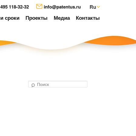
 495 118-32-32
info@patentus.ru
Ru
и сроки
Проекты
Медиа
Контакты
П
о
авигация
и
о
с
аписям
к