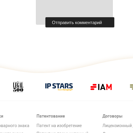
ки
Патентование
Договоры
оварного знака
Патент на изобретение
Лицензионный 