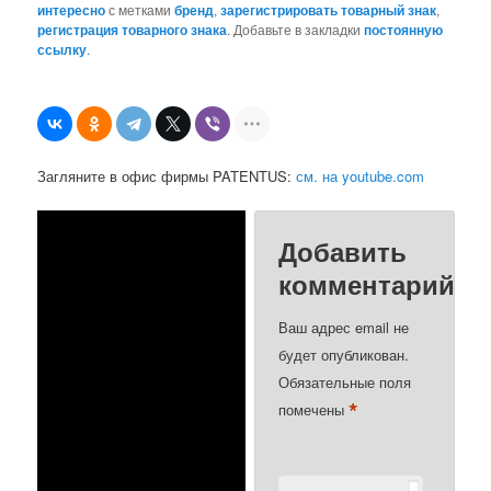
интересно
с метками
бренд
,
зарегистрировать товарный знак
,
регистрация товарного знака
. Добавьте в закладки
постоянную
ссылку
.
Загляните в офис фирмы PATENTUS:
см. на youtube.com
Добавить
комментарий
Ваш адрес email не
будет опубликован.
Обязательные поля
*
помечены