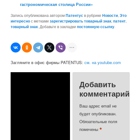
гастрономическая столица России»
Запись опубликована автором
Патентус
в рубрике
Новости
,
Это
интересно
с метками
зарегистрировать товарный знак
,
патент
,
товарный знак
. Добавьте в закладки
постоянную ссылку
.
Загляните в офис фирмы PATENTUS:
см. на youtube.com
Добавить
комментарий
Ваш адрес email не
будет опубликован.
Обязательные поля
*
помечены