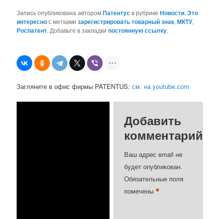
Запись опубликована автором
Патентус
в рубрике
Новости
,
Это
интересно
с метками
зарегистрировать товарный знак
,
МКТУ
,
Роспатент
. Добавьте в закладки
постоянную ссылку
.
Загляните в офис фирмы PATENTUS:
см. на youtube.com
Добавить
комментарий
Ваш адрес email не
будет опубликован.
Обязательные поля
*
помечены