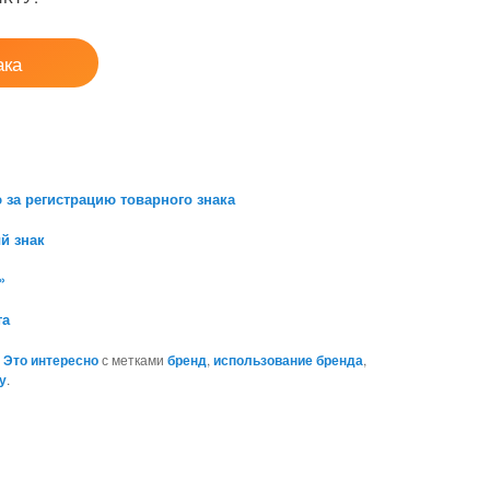
ака
 за регистрацию товарного знака
й знак
»
та
,
Это интересно
с метками
бренд
,
использование бренда
,
у
.