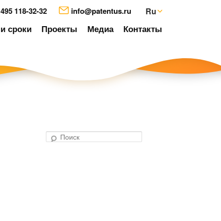
 495 118-32-32
info@patentus.ru
Ru
и сроки
Проекты
Медиа
Контакты
П
о
авигация
и
о
с
аписям
к