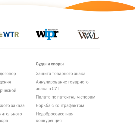
Суды и споры
договор
Защита товарного знака
дения
Аннулирование товарного
знака в СИП
рческой
Палата по патентным спорам
ского заказа
Борьба с контрафактом
чительного
Недобросовестная
вора
конкуренция