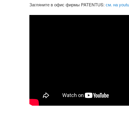
Загляните в офис фирмы PATENTUS:
см. на yout