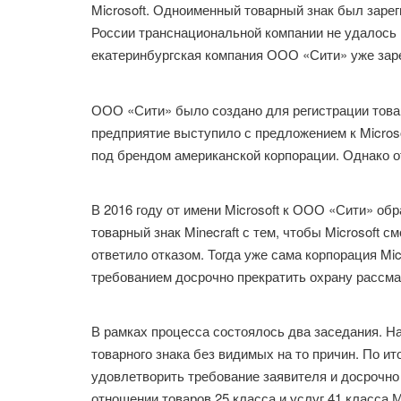
Microsoft. Одноименный товарный знак был зареги
России транснациональной компании не удалось п
екатеринбургская компания ООО «Сити» уже зар
ООО «Сити» было создано для регистрации това
предприятие выступило с предложением к Micros
под брендом американской корпорации. Однако от
В 2016 году от имени Microsoft к ООО «Сити» об
товарный знак Minecraft с тем, чтобы Microsoft 
ответило отказом. Тогда уже сама корпорация Mi
требованием досрочно прекратить охрану рассма
В рамках процесса состоялось два заседания. 
товарного знака без видимых на то причин. По и
удовлетворить требование заявителя и досрочно 
отношении товаров 25 класса и услуг 41 класса 