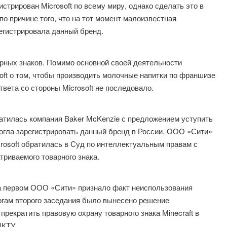
стрирован Microsoft по всему миру, однако сделать это в
о причине того, что на тот момент малоизвестная
егистрировала данный бренд.
рных знаков. Помимо основной своей деятельности
oft о том, чтобы производить молочные напитки по франшизе
вета со стороны Microsoft не последовало.
ратилась компания Baker McKenzie с предложением уступить
смогла зарегистрировать данный бренд в России. ООО «Сити»
crosoft обратилась в Суд по интеллектуальным правам с
триваемого товарного знака.
На первом ООО «Сити» признало факт неиспользования
тогам второго заседания было вынесено решение
прекратить правовую охрану товарного знака Minecraft в
МКТУ.