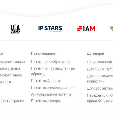
ки
Патентование
Договоры
оварного знака
Патент на изобретение
Лицензионный 
рного знака
Патент на промышленный
Договор отчуж
образец
арного знака
Договор комме
Патентный поиск
концессии
отказ в
Патентные исследования
Договор автор
Аннулирование патента
Переход исклю
я регистрация
Патентные споры
права без дого