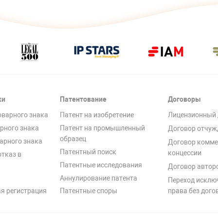
ки
Патентование
Договоры
оварного знака
Патент на изобретение
Лицензионный 
рного знака
Патент на промышленный
Договор отчуж
образец
арного знака
Договор комме
Патентный поиск
концессии
отказ в
Патентные исследования
Договор автор
Аннулирование патента
Переход исклю
я регистрация
Патентные споры
права без дого