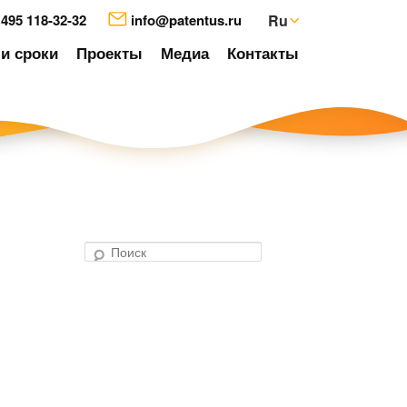
 495 118-32-32
info@patentus.ru
Ru
и сроки
Проекты
Медиа
Контакты
П
о
авигация
и
о
с
аписям
к