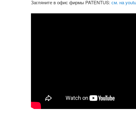
Загляните в офис фирмы PATENTUS:
см. на yout