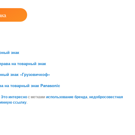
ака
рный знак
права на товарный знак
рный знак «Грузовичкоф»
а на товарный знак Panasonic
,
Это интересно
с метками
использование бренда
,
недобросовестная
оянную ссылку
.