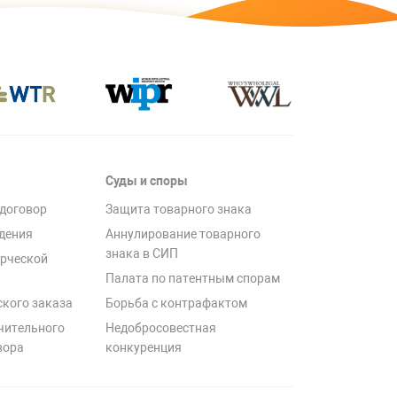
Суды и споры
договор
Защита товарного знака
дения
Аннулирование товарного
знака в СИП
рческой
Палата по патентным спорам
ского заказа
Борьба с контрафактом
чительного
Недобросовестная
вора
конкуренция