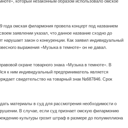
мноте», который незаконным образом использовало омское
19 года омская филармония провела концерт под названием
ем заявлении указал, что данное название сходно до
ит нарушает закон о конкуренции. Как заявил индивидуальный
овесного выражения «Музыка в темноте» он не давал.
равовой охране товарного знака «Музыка в темноте». В
ийся к ним индивидуальный предприниматель является
ерждает свидетельство на товарный знак №687846. Срок
ать материалы в суд для рассмотрения необходимости о
рушении. В случае, если суд признает омскую филармонию
чреждению культуры грозит штраф в размере до полумиллиона