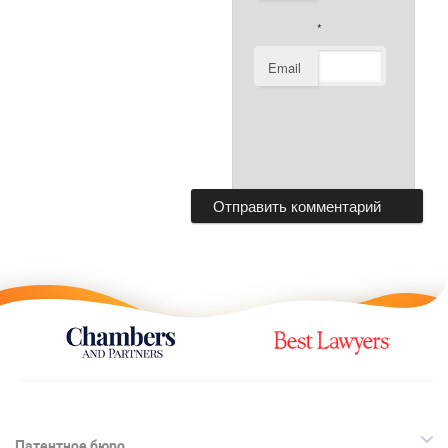
*
Email
Патентное бюро