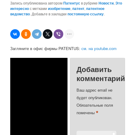
Запись опубликована автором
Патентус
в рубрике
Новости
,
Это
интересно
с метками
изобретение
,
патент
,
патентное
ведомство
. Добавьте в закладки
постоянную ссылку
.
Загляните в офис фирмы PATENTUS:
см. на youtube.com
Добавить
комментарий
Ваш адрес email не
будет опубликован.
Обязательные поля
*
помечены