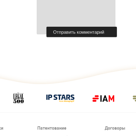
ки
Патентование
Договоры