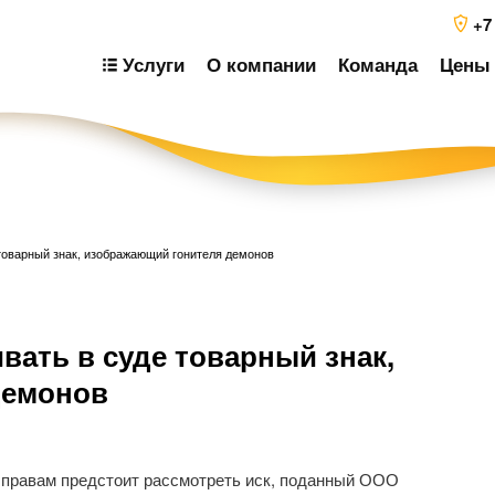
+7
Услуги
О компании
Команда
Цены 
товарный знак, изображающий гонителя демонов
Н
вать в суде товарный знак,
п
з
демонов
 правам предстоит рассмотреть иск, поданный ООО