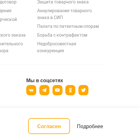
договор
Защита товарного знака
дения
Аннулирование товарного
знака в СИП
рческой
Палата по патентным спорам
ского заказа
Борьба с контрафактом
чительного
Недобросовестная
вора
конкуренция
Мы в соцсетях
ерсональных данных
Подробнее
Согласен