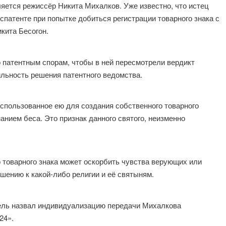
яется режиссёр Никита Михалков. Уже известно, что истец
оспатенте при попытке добиться регистрации товарного знака с
кита Бесогон.
 патентным спорам, чтобы в ней пересмотрели вердикт
льность решения патентного ведомства.
использованное ею для создания собственного товарного
нанием беса. Это признак данного святого, неизменно
о товарного знака может оскорбить чувства верующих или
ошению к какой-либо религии и её святыням.
тель назвал индивидуализацию передачи Михалкова
24».