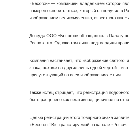
«Бесогон» — компанией, владельцем которой явл
намерен оспорить отказ, который он получил в Р
изображением великомученика, известного как Ни
До суда ООО «Бесогон» обращалось в Палату по
Роспатента. Однако там лишь подтвердили прави
Компания настаивает, что изображение святого, 
знака, похоже на другие лишь одной чертой – изг
присутствующий на всех изображениях с ним.
Также истец отрицает, что регистрация подобног
быть расценено как негативное, циничное по отн
Целью регистрации этого товарного знака заяви
«Бесогон.ТВ», транслируемой на канале «Россия 