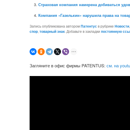
Страховая компания намерена добиваться удов
Компания «Газелькин» нарушила права на това
Запись опубликована автором
Патентус
в рубрике
Новости
спор
,
товарный знак
. Добавьте в закладки
постоянную ссы
Загляните в офис фирмы PATENTUS:
см. на yout