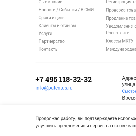
О компании
Регистрация т
Новости / События / В СМИ
Проверка това
Сроки и цены
Продление тов
Клиенты и отзывы
Уведомление, 
Роспатенте
Услуги
Классы МКТУ
Партнерство
Международна
Контакты
+7 495 118-32-32
Адрес
улица 
info@patentus.ru
Смотре
Время
Полити
©
2006-2026
, ООО «Патентус».
Продолжая работу, вы подтверждаете использо
Все права защищены.
улучшить предложения и сервис на основе ваш