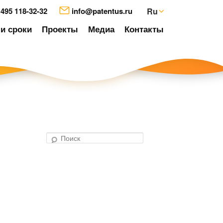
 495 118-32-32
info@patentus.ru
Ru
и сроки
Проекты
Медиа
Контакты
П
о
авигация
и
о
с
аписям
к