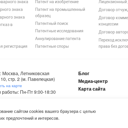
оварного знака
Патент на изобретение
Лицензионный 
рного знака
Патент на промышленный
Договор отчуж
образец
арного знака
Договор комме
Патентный поиск
концессии
отказ в
Патентные исследования
Договор автор
Аннулирование патента
Переход исклю
я регистрация
Патентные споры
права без дого
: Москва, Летниковская
Блог
10, стр. 2 (м. Павелецкая)
Медиа-центр
ть на карте
Карта сайта
 работы: Пн-Пт 9:00-18:30
ка конфиденциальности и пользовательское соглашение на обработку п
вание сайтом cookies вашего браузера с целью
их предпочтений и интересов.