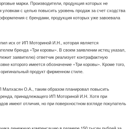
орговые марки. Производители, продукция которых не
м уловкам с целью повысить уровень продаж за счет сходства
о оформления с брендами, продукция которых уже завоевала
упил иск от ИП Моториной И.Н., которая является
телем бренда «Три коровы». В своем заявлении истец указал,
длежит заявителю) ответчик реализует контрафактную
овке которого имеется обозначение «Три коровы». Кроме того,
 оригинальный продукт фирменном стиле.
П Малхасян О.А., таким образом планировал повысить
бренда, принадлежащего ИП Моториной И.Н. Хотя при
дов имеют отличия, но при поверхностном взгляде покупатель
етчика денежную компенсацию в размере 150 тысяч рублей за