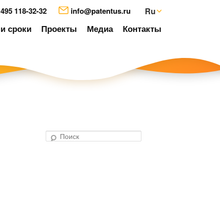
 495 118-32-32
info@patentus.ru
Ru
и сроки
Проекты
Медиа
Контакты
П
о
авигация
и
о
с
аписям
к