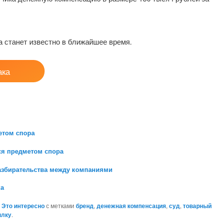
а станет известно в ближайшее время.
ака
етом спора
ся предметом спора
азбирательства между компаниями
ка
,
Это интересно
с метками
бренд
,
денежная компенсация
,
суд
,
товарный
ылку
.