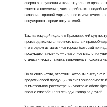
споров о нарушении интеллектуальных прав на т
известна населению, часто прибегают к подобны
названия торговой марки или ее стилистическог
популярность среди покупателей.
Так, на текущей неделе в Красноярский суд пост
производителем сливочного масла и правооблада
что в одном из магазинов города (который прина
продукцию, а именно — сливочное масло, на упак
стилистически упаковка выполнена в похожем на
По мнению истца, ответчик, которым выступит И
продажи своей продукции за счет узнаваемости 
внимательном рассмотрении упаковки обоих брен
вполне способен принять один товар за другой.
Заявитель в своем иске требует взыскать с отв