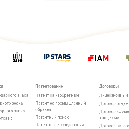
ки
Патентование
Договоры
оварного знака
Патент на изобретение
Лицензионный 
рного знака
Патент на промышленный
Договор отчуж
образец
арного знака
Договор комме
Патентный поиск
концессии
отказ в
Патентные исследования
Договор автор