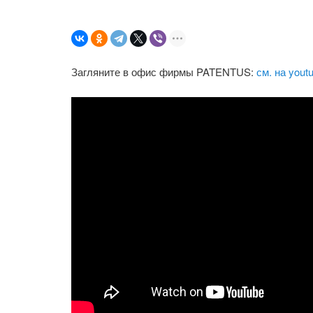
Загляните в офис фирмы PATENTUS:
см. на yout