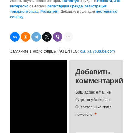
Запись опубликована автором
Патентус
в рубрике
Новости
,
Это
интересно
с метками
регистарция бренда
,
регистрация
товарного знака
,
Роспатент
. Добавьте в закладки
постоянную
ссылку
.
Загляните в офис фирмы PATENTUS:
см. на youtube.com
Добавить
комментарий
Ваш адрес email не
будет опубликован.
Обязательные поля
*
помечены