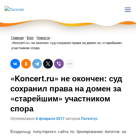
Главная
-
Блог
-
Новости
-
«Koncert.ru» не окончен: суд сохранил права на домен за «старейшим»
участником спора
Нави
«Koncert.ru» не окончен: суд
по
запи
сохранил права на домен за
«старейшим» участником
спора
Опубликовано
6 февраля 2017
автором
Патентус
Владельцу популярного сайта по бронированию билетов на