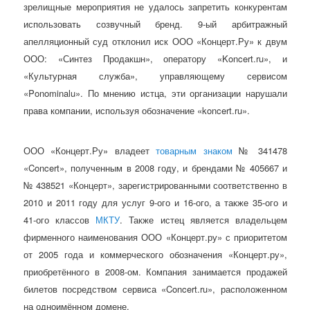
зрелищные мероприятия не удалось запретить конкурентам
использовать созвучный бренд. 9-ый арбитражный
апелляционный суд отклонил иск ООО «Концерт.Ру» к двум
ООО: «Синтез Продакшн», оператору «Koncert.ru», и
«Культурная служба», управляющему сервисом
«Ponominalu». По мнению истца, эти организации нарушали
права компании, используя обозначение «koncert.ru».
ООО «Концерт.Ру» владеет
товарным знаком
№ 341478
«Concert», полученным в 2008 году, и брендами № 405667 и
№ 438521 «Концерт», зарегистрированными соответственно в
2010 и 2011 году для услуг 9-ого и 16-ого, а также 35-ого и
41-ого классов
МКТУ
. Также истец является владельцем
фирменного наименования ООО «Концерт.ру» с приоритетом
от 2005 года и коммерческого обозначения «Концерт.ру»,
приобретённого в 2008-ом. Компания занимается продажей
билетов посредством сервиса «Concert.ru», расположенном
на одноимённом домене.