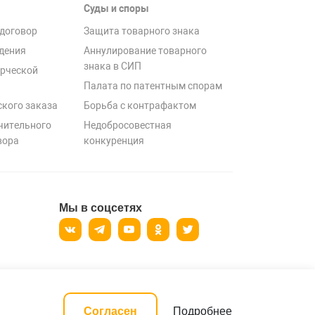
Суды и споры
договор
Защита товарного знака
дения
Аннулирование товарного
знака в СИП
рческой
Палата по патентным спорам
ского заказа
Борьба с контрафактом
чительного
Недобросовестная
вора
конкуренция
Мы в соцсетях
ерсональных данных
Подробнее
Согласен