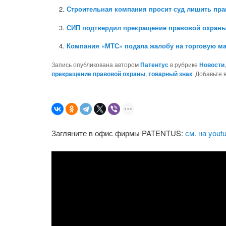
Строительная компания просит суд лишить пр
СИП подтвердил прекращение правовой охраны
Компания «МТС» подала жалобу на торговую м
Запись опубликована автором
Патентус
в рубрике
Новости
прекращение правовой охраны
,
товарный знак
. Добавьте 
Загляните в офис фирмы PATENTUS:
см. на yout