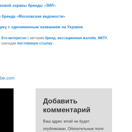
авовой охраны бренды «ЗИЛ»
 бренда «Московские ведомости»
арку с одноименным названием на Украине
,
Это интересно
с метками
бренд
,
кассационная жалоба
,
МКТУ
,
в закладки
постоянную ссылку
.
ube.com
Добавить
комментарий
Ваш адрес email не будет
опубликован.
Обязательные поля