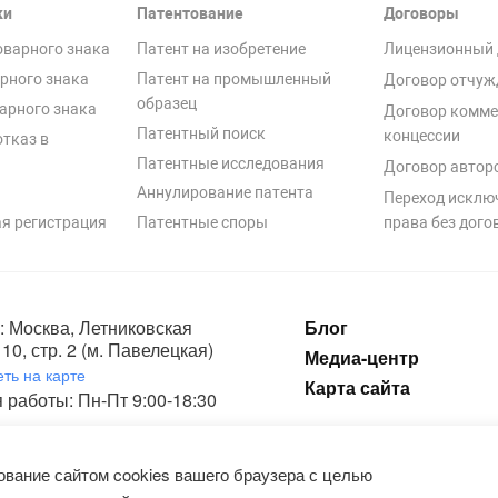
ки
Патентование
Договоры
оварного знака
Патент на изобретение
Лицензионный 
рного знака
Патент на промышленный
Договор отчуж
образец
арного знака
Договор комме
Патентный поиск
концессии
отказ в
Патентные исследования
Договор автор
Аннулирование патента
Переход исклю
я регистрация
Патентные споры
права без дого
: Москва, Летниковская
Блог
10, стр. 2 (м. Павелецкая)
Медиа-центр
ть на карте
Карта сайта
 работы: Пн-Пт 9:00-18:30
ка конфиденциальности и пользовательское соглашение на обработку п
вание сайтом cookies вашего браузера с целью