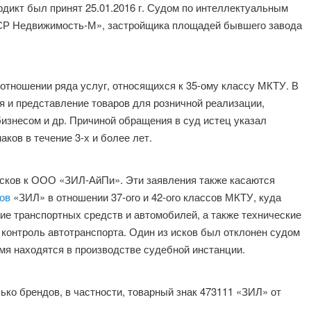
рдикт был принят 25.01.2016 г. Судом по интеллектуальным
ЛСР Недвижимость-М», застройщика площадей бывшего завода
 отношении ряда услуг, относящихся к 35-ому классу МКТУ. В
я и представление товаров для розничной реализации,
бизнесом и др. Причиной обращения в суд истец указал
ков в течение 3-х и более лет.
сков к ООО «ЗИЛ-АйПи». Эти заявления также касаются
ов
«ЗИЛ» в отношении 37-ого и 42-ого классов МКТУ, куда
ние транспортных средств и автомобилей, а также технические
 контроль автотранспорта. Один из исков был отклонен судом
емя находятся в производстве судебной инстанции.
ко брендов, в частности, товарный знак 473111 «ЗИЛ» от