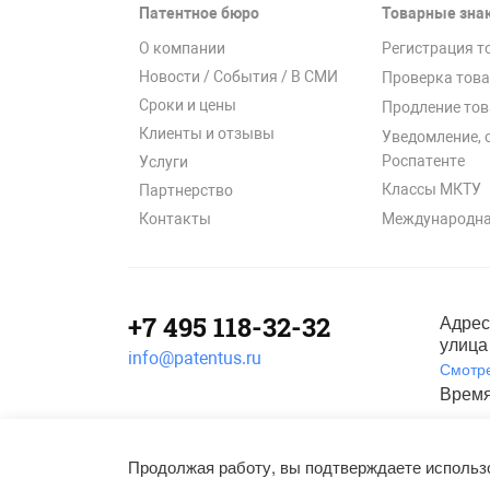
Патентное бюро
Товарные зна
О компании
Регистрация т
Новости / События / В СМИ
Проверка това
Сроки и цены
Продление тов
Клиенты и отзывы
Уведомление, 
Роспатенте
Услуги
Классы МКТУ
Партнерство
Международна
Контакты
+7 495 118-32-32
Адрес
улица 
info@patentus.ru
Смотре
Время
Полити
©
2006-2026
, ООО «Патентус».
Продолжая работу, вы подтверждаете использо
Все права защищены.