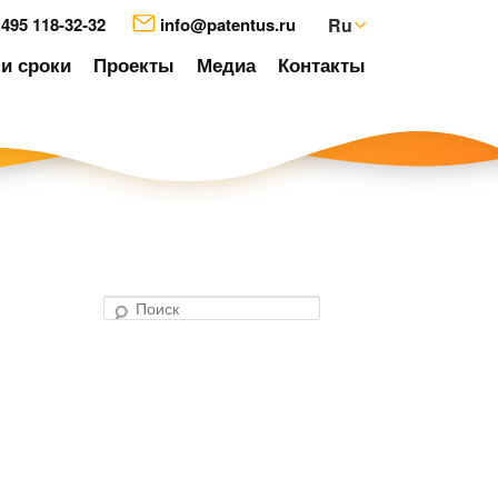
 495 118-32-32
info@patentus.ru
Ru
и сроки
Проекты
Медиа
Контакты
П
о
авигация
и
о
с
аписям
к