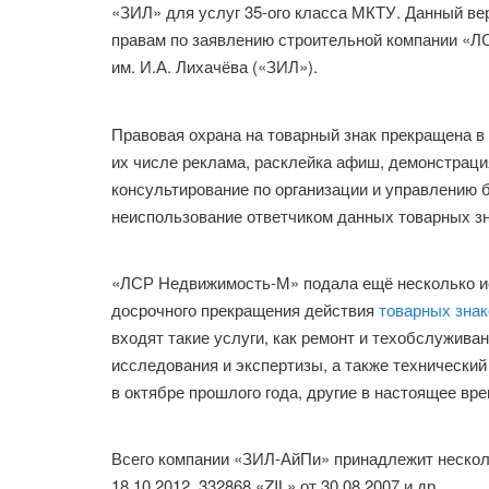
«ЗИЛ» для услуг 35-ого класса МКТУ. Данный ве
правам по заявлению строительной компании «
им. И.А. Лихачёва («ЗИЛ»).
Правовая охрана на товарный знак прекращена в
их числе реклама, расклейка афиш, демонстраци
консультирование по организации и управлению 
неиспользование ответчиком данных товарных зна
«ЛСР Недвижимость-М» подала ещё несколько и
досрочного прекращения действия
товарных знак
входят такие услуги, как ремонт и техобслужива
исследования и экспертизы, а также технический
в октябре прошлого года, другие в настоящее вр
Всего компании «ЗИЛ-АйПи» принадлежит несколь
18.10.2012, 332868 «ZIL» от 30.08.2007 и др.