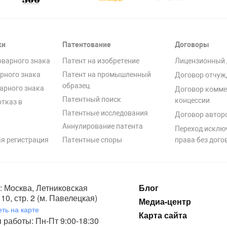
ки
Патентование
Договоры
оварного знака
Патент на изобретение
Лицензионный 
рного знака
Патент на промышленный
Договор отчуж
образец
арного знака
Договор комме
Патентный поиск
концессии
отказ в
Патентные исследования
Договор автор
Аннулирование патента
Переход исклю
я регистрация
Патентные споры
права без дого
: Москва, Летниковская
Блог
10, стр. 2 (м. Павелецкая)
Медиа-центр
ть на карте
Карта сайта
 работы: Пн-Пт 9:00-18:30