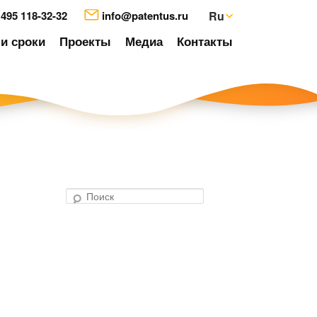
 495 118-32-32
info@patentus.ru
Ru
и сроки
Проекты
Медиа
Контакты
П
о
авигация
и
о
с
аписям
к