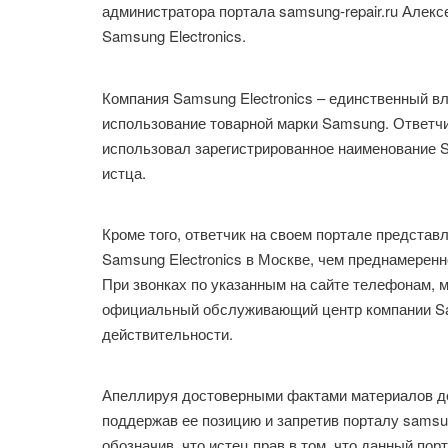
администратора портала samsung-repair.ru Алек
Samsung Electronics.
Компания Samsung Electronics – единственный в
использование товарной марки Samsung. Ответчик
использовал зарегистрированное наименование S
истца.
Кроме того, ответчик на своем портале предста
Samsung Electronics в Москве, чем преднамерен
При звонках по указанным на сайте телефонам, 
официальный обслуживающий центр компании Sam
действительности.
Апеллируя достоверными фактами материалов дел
поддержав ее позицию и запретив порталу samsun
обозначив, что истец прав в том, что данный по