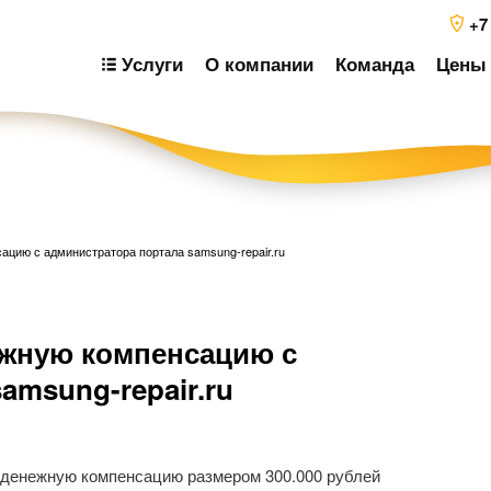
+7
Услуги
О компании
Команда
Цены 
цию с администратора портала samsung-repair.ru
Н
ежную компенсацию с
п
з
amsung-repair.ru
 денежную компенсацию размером 300.000 рублей