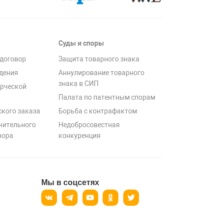
Суды и споры
договор
Защита товарного знака
дения
Аннулирование товарного
знака в СИП
рческой
Палата по патентным спорам
ского заказа
Борьба с контрафактом
чительного
Недобросовестная
вора
конкуренция
Мы в соцсетях