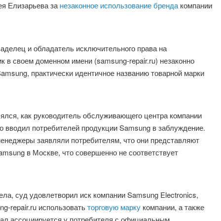
сея Елизарьева за
незаконное использование бренда
компании
ладелец и обладатель исключительного права на
 в своем доменном имени (samsung-repair.ru) незаконно
amsung, практически идентичное названию товарной марки
влялся, как руководитель обслуживающего центра компании
но вводил потребителей продукции Samsung в заблуждение.
менеджеры заявляли потребителям, что они представляют
sung в Москве, что совершенно не соответствует
а, суд удовлетворил иск компании Samsung Electronics,
g-repair.ru использовать
торговую марку
компании, а также
ртал ассоциируется у потребителя с официальным