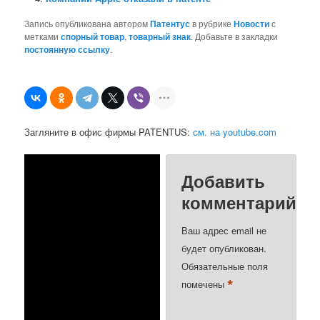
Запись опубликована автором
Патентус
в рубрике
Новости
с
метками
спорный товар
,
товарный знак
. Добавьте в закладки
постоянную ссылку
.
Загляните в офис фирмы PATENTUS:
см. на youtube.com
Добавить
комментарий
Ваш адрес email не
будет опубликован.
Обязательные поля
*
помечены