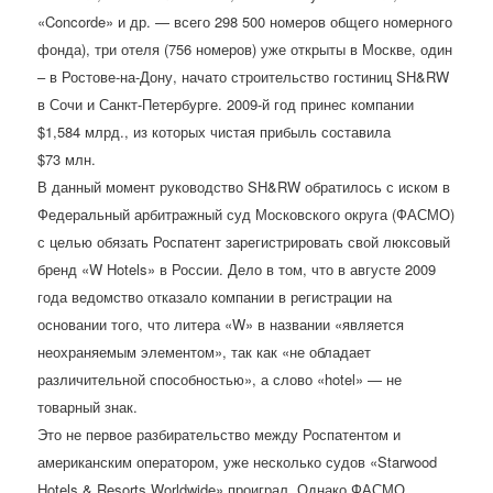
«Concorde» и др. — всего 298 500 номеров общего номерного
фонда), три отеля (756 номеров) уже открыты в Москве, один
– в Ростове-на-Дону, начато строительство гостиниц SH&RW
в Сочи и Санкт-Петербурге. 2009-й год принес компании
$1,584 млрд., из которых чистая прибыль составила
$73 млн.
В данный момент руководство SH&RW обратилось с иском в
Федеральный арбитражный суд Московского округа (ФАСМО)
с целью обязать Роспатент зарегистрировать свой люксовый
бренд «W Hotels» в России. Дело в том, что в августе 2009
года ведомство отказало компании в регистрации на
основании того, что литера «W» в названии «является
неохраняемым элементом», так как «не обладает
различительной способностью», а слово «hotel» — не
товарный знак.
Это не первое разбирательство между Роспатентом и
американским оператором, уже несколько судов «Starwood
Hotels & Resorts Worldwide» проиграл. Однако ФАСМО