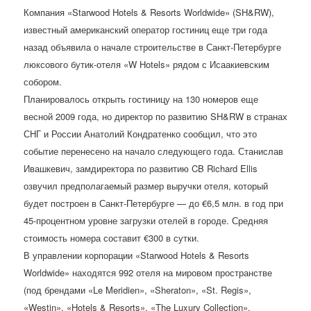
Компания «Starwood Hotels & Resorts Worldwide» (SH&RW),
известный американский оператор гостиниц еще три года
назад объявила о начале строительстве в Санкт-Петербурге
люксового бутик-отеля «W Hotels» рядом с Исаакиевским
собором.
Планировалось открыть гостиницу на 130 номеров еще
весной 2009 года, но директор по развитию SH&RW в странах
СНГ и России Анатолий Кондратенко сообщил, что это
событие перенесено на начало следующего года. Станислав
Ивашкевич, замдиректора по развитию CB Richard Ellis
озвучил предполагаемый размер выручки отеля, который
будет построен в Санкт-Петербурге — до €6,5 млн. в год при
45-процентном уровне загрузки отелей в городе. Средняя
стоимость номера составит €300 в сутки.
В управлении корпорации «Starwood Hotels & Resorts
Worldwide» находятся 992 отеля на мировом пространстве
(под брендами «Le Meridien», «Sheraton», «St. Regis»,
«Westin», «Hotels & Resorts», «The Luxury Collection»,