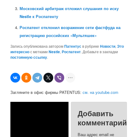
Московский арбитраж отложил слушания по иску
Nestle к Роспатенту
Роспатент отклонил возражение сети фастфуда на
регистрацию российских «Мультяшек»
Запись опубликована автором
Патентус
в рубрике
Новости
,
Это
интересно
с метками
Nestle
,
Роспатент
. Добавьте в закладки
постоянную ссылку
.
Загляните в офис фирмы PATENTUS:
см. на youtube.com
Добавить
комментарий
Ваш адрес email не