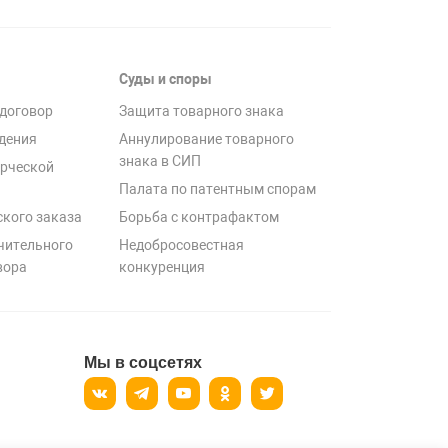
Суды и споры
договор
Защита товарного знака
дения
Аннулирование товарного
знака в СИП
рческой
Палата по патентным спорам
ского заказа
Борьба с контрафактом
чительного
Недобросовестная
вора
конкуренция
Мы в соцсетях