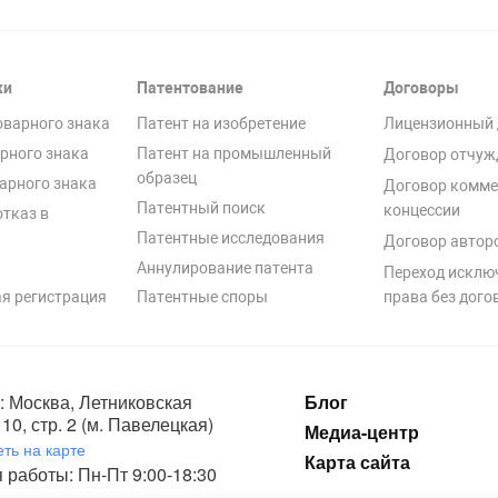
ки
Патентование
Договоры
оварного знака
Патент на изобретение
Лицензионный 
рного знака
Патент на промышленный
Договор отчуж
образец
арного знака
Договор комме
Патентный поиск
концессии
отказ в
Патентные исследования
Договор автор
Аннулирование патента
Переход исклю
я регистрация
Патентные споры
права без дого
: Москва, Летниковская
Блог
10, стр. 2 (м. Павелецкая)
Медиа-центр
ть на карте
Карта сайта
 работы: Пн-Пт 9:00-18:30