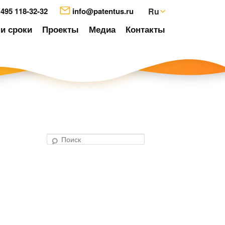
 495 118-32-32
info@patentus.ru
Ru
и сроки
Проекты
Медиа
Контакты
П
о
авигация
и
о
с
аписям
к