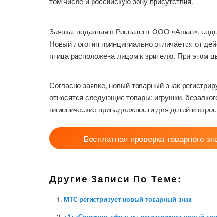
том числе и российскую зону присутствия.
Заявка, поданная в Роспатент ООО «Ашан», соде
Новый логотип принципиально отличается от де
птица расположена лицом к зрителю. При этом цв
Согласно заявке, новый товарный знак регистрир
относятся следующие товары: игрушки, безалког
гигиенические принадлежности для детей и взрос
Бесплатная проверка товарного зн
Другие Записи По Теме:
МТС регистрирует новый товарный знак
+1: «Союзмультфильм» регистрирует новый то