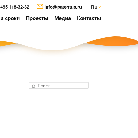
 495 118-32-32
info@patentus.ru
Ru
и сроки
Проекты
Медиа
Контакты
П
о
авигация
и
о
с
аписям
к