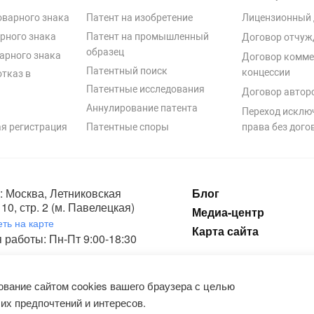
оварного знака
Патент на изобретение
Лицензионный 
рного знака
Патент на промышленный
Договор отчуж
образец
арного знака
Договор комме
Патентный поиск
концессии
отказ в
Патентные исследования
Договор автор
Аннулирование патента
Переход исклю
я регистрация
Патентные споры
права без дого
: Москва, Летниковская
Блог
10, стр. 2 (м. Павелецкая)
Медиа-центр
ть на карте
Карта сайта
 работы: Пн-Пт 9:00-18:30
ка конфиденциальности и пользовательское соглашение на обработку п
вание сайтом cookies вашего браузера с целью
их предпочтений и интересов.