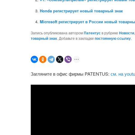
Honda регистрирует новый товарный знак
Microsoft регистрирует в России новый товарны
Запись опубликована автором
Патентус
в рубрике
Новости
товарный знак
. Добавьте в закладки
постоянную ссылку
.
Загляните в офис фирмы PATENTUS:
см. на yout