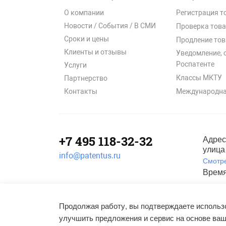
О компании
Регистрация т
Новости / События / В СМИ
Проверка това
Сроки и цены
Продление тов
Клиенты и отзывы
Уведомление, 
Роспатенте
Услуги
Классы МКТУ
Партнерство
Международна
Контакты
+7 495 118-32-32
Адрес
улица 
info@patentus.ru
Смотре
Время
Полити
©
2006-2026
, ООО «Патентус».
Продолжая работу, вы подтверждаете использо
Все права защищены.
улучшить предложения и сервис на основе ваш