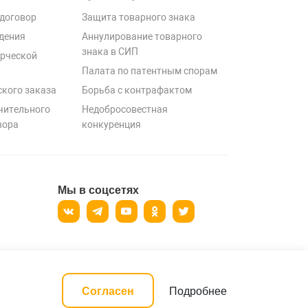
договор
Защита товарного знака
дения
Аннулирование товарного
знака в СИП
рческой
Палата по патентным спорам
ского заказа
Борьба с контрафактом
чительного
Недобросовестная
вора
конкуренция
Мы в соцсетях
ерсональных данных
Подробнее
Согласен