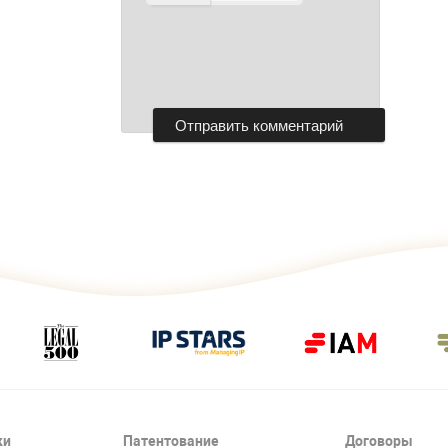
ки
Патентование
Договоры