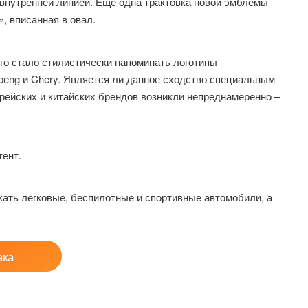
 внутренней линией. Еще одна трактовка новой эмблемы
, вписанная в овал.
го стало стилистически напоминать логотипы
Xpeng и Chery. Является ли данное сходство специальным
орейских и китайских брендов возникли непреднамеренно –
тент.
ать легковые, беспилотные и спортивные автомобили, а
ака