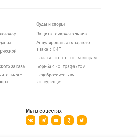
Суды и споры
договор
Защита товарного знака
дения
Аннулирование товарного
знака в СИП
рческой
Палата по патентным спорам
ского заказа
Борьба с контрафактом
чительного
Недобросовестная
вора
конкуренция
Мы в соцсетях