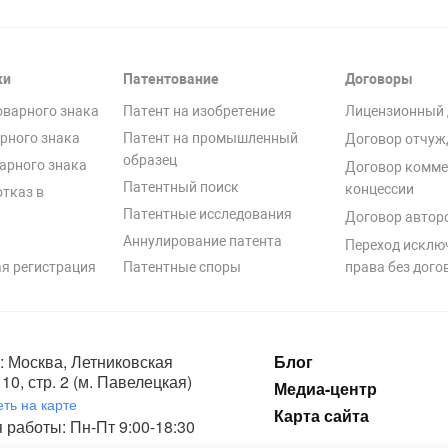
ки
Патентование
Договоры
оварного знака
Патент на изобретение
Лицензионный 
рного знака
Патент на промышленный
Договор отчуж
образец
арного знака
Договор комме
Патентный поиск
концессии
отказ в
Патентные исследования
Договор автор
Аннулирование патента
Переход исклю
я регистрация
Патентные споры
права без дого
: Москва, Летниковская
Блог
10, стр. 2 (м. Павелецкая)
Медиа-центр
ть на карте
Карта сайта
 работы: Пн-Пт 9:00-18:30